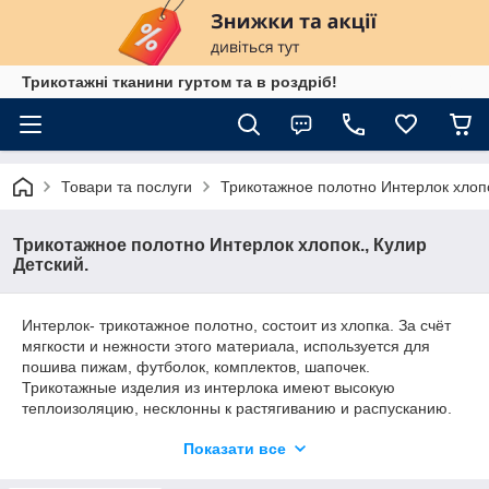
Трикотажні тканини гуртом та в роздріб!
Товари та послуги
Трикотажное полотно Интерлок хлопо
Трикотажное полотно Интерлок хлопок., Кулир
Детский.
Интерлок- трикотажное полотно, состоит из хлопка. За счёт
мягкости и нежности этого материала, используется для
пошива пижам, футболок, комплектов, шапочек.
Трикотажные изделия из интерлока имеют высокую
теплоизоляцию, несклонны к растягиванию и распусканию.
Рекомендуется деликатная стирка при температуре 40
Показати все
градусов (не более). Ширина 92см, в разрезе 1,84
м; плотность 190, в 1 кг —2,5 метра, в 1 пачке — 20-22кг,