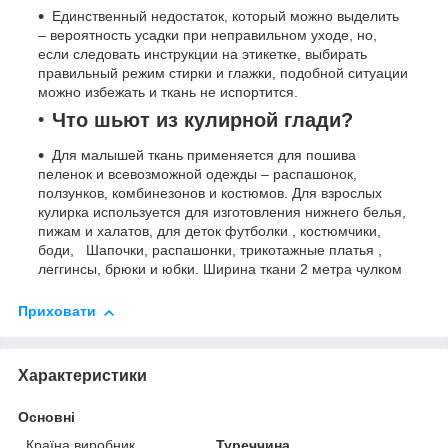
Единственный недостаток, который можно выделить
– вероятность усадки при неправильном уходе, но,
если следовать инструкции на этикетке, выбирать
правильный режим стирки и глажки, подобной ситуации
можно избежать и ткань не испортится.
Что шьют из кулирной глади?
Для малышей ткань применяется для пошива
пеленок и всевозможной одежды – распашонок,
ползунков, комбинезонов и костюмов. Для взрослых
кулирка используется для изготовления нижнего белья,
пижам и халатов, для деток футболки , костюмчики,
боди, Шапочки, распашонки, трикотажные платья ,
леггинсы, брюки и юбки. Ширина ткани 2 метра чулком
Приховати
Характеристики
Основні
Країна виробник
Туреччина