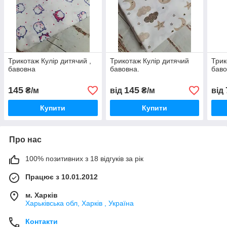
Трикотаж Кулір дитячий ,
Трикотаж Кулір дитячий
Трик
бавовна
бавовна.
баво
145
145
₴/м
від
₴/м
від
Купити
Купити
Про нас
100% позитивних з 18 відгуків за рік
Працює з 10.01.2012
м. Харків
Харьківська обл, Харків , Україна
Контакти