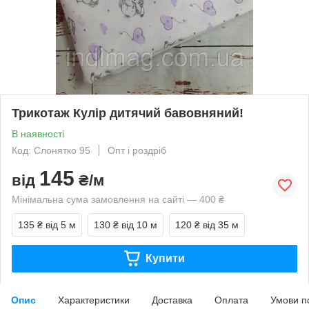
Трикотаж Кулір дитячий бавовняний!
В наявності
Код: Слонятко 95
Опт і роздріб
145
від
₴/м
Мінімальна сума замовлення на сайті — 400 ₴
135 ₴
від 5 м
130 ₴
від 10 м
120 ₴
від 35 м
Купити
Опис
Характеристики
Доставка
Оплата
Умови п