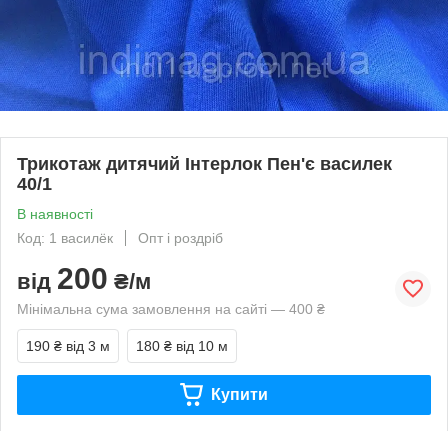
Трикотаж дитячий Інтерлок Пен'є василек
40/1
В наявності
Код: 1 василёк
Опт і роздріб
200
від
₴/м
Мінімальна сума замовлення на сайті — 400 ₴
190 ₴
від 3 м
180 ₴
від 10 м
Купити