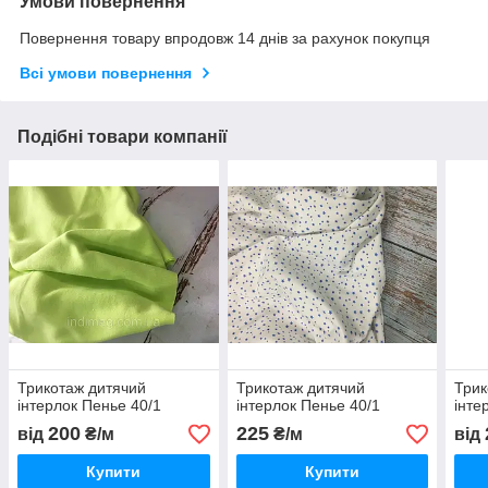
Умови повернення
Повернення товару впродовж 14 днів за рахунок покупця
Всі умови повернення
Подібні товари компанії
Трикотаж дитячий
Трикотаж дитячий
Трик
інтерлок Пенье 40/1
інтерлок Пенье 40/1
інте
200
225
від
₴/м
₴/м
від
Купити
Купити