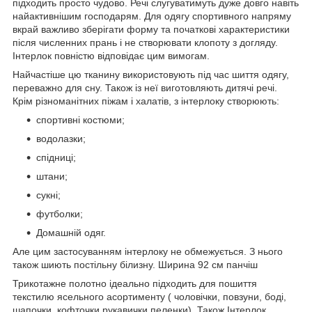
підходить просто чудово. Речі слугуватимуть дуже довго навіть
найактивнішим господарям. Для одягу спортивного напряму
вкрай важливо зберігати форму та початкові характеристики
після численних прань і не створювати клопоту з догляду.
Інтерлок повністю відповідає цим вимогам.
Найчастіше цю тканину використовують під час шиття одягу,
переважно для сну. Також із неї виготовляють дитячі речі.
Крім різноманітних піжам і халатів, з інтерлоку створюють:
спортивні костюми;
водолазки;
спідниці;
штани;
сукні;
футболки;
Домашній одяг.
Але цим застосуванням інтерлоку не обмежується. З нього
також шиють постільну білизну. Ширина 92 см панчіш
Трикотажне полотно ідеально підходить для пошиття
текстилю ясельного асортименту ( чоловічки, повзуни, боді,
шапочки, кофточки,рукавички,пеленки). Також Інтерлок