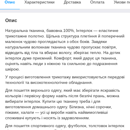
Опис
Характеристики
Доставка
Оплата
Умови п
Опис
Натуральна тканина, бавовна.100%,
Інтерлок — еластичне
трикотажне полотно. Щільна структура плетіння й поперечний
малюнок чудово проглядається з обох боків. Завдяки
натуральним волокнам тканина чудово пропускає повітря,
відводить від тіла та вбирає вологу, зберігає тепло. На дотик
інтерлок дуже приємний. Комфорт, який дарує ця тканина,
оцінять навіть люди з ніжною та схильною до подразнення
шкірою.
У процесі виготовлення трикотажу використовуються передові
технології та високотехнологічне обладнання.
Для пошиття верхнього одягу, який має зберігати яскравість
кольорів і первісну форму навіть після безлічі прань, можна
вибирати інтерлок. Купити цю тканину треба і для
виготовлення домашнього одягу. Білизна, нічні сорочки,
піжами, халати — усі ці вироби навіть найвимогливіші
споживачі купують і носять із задоволенням.
Для пошиття спортивного одягу, футболок, толстовок інтерлок