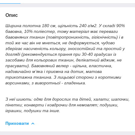
Опис
Ширина полотна 180 см, щільність 240 г/м2. У складі 90%
бавовна, 10% поліестер, тому матеріал має переваги
бавовняних тканин (повітропроникність, гігієнічність) і в
той же час він не мнеться, не деформується, чудово
зберігає насиченість кольору, зносостійкий та простий у
догляді (рекомендується прання при 30-40 градусах із
засобами для кольорових тканин, делікатний віджим, не
прасувати).
Бавовняний велюр - щільна, еластична,
надзвичайно м’яка і приємна на дотик, матова
трикотажна тканина. З лицьової сторони з короткими
ворсинками, з виворотньої - гладенька.
З неї шиють: одяг для дорослих та дітей, халати; шапочки,
пінетки; конверти і ковдрочки для немовлят; подушки,
іграшки, подушки та інше.
Приховати