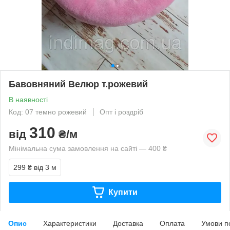
Бавовняний Велюр т.рожевий
В наявності
Код: 07 темно рожевий
Опт і роздріб
310
від
₴/м
Мінімальна сума замовлення на сайті — 400 ₴
299 ₴
від 3 м
Купити
Опис
Характеристики
Доставка
Оплата
Умови п