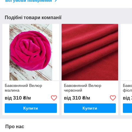
Всі умови повернення
Подібні товари компанії
Бавовняний Велюр
Бавовняний Велюр
Бав
малина
червоний
фіол
310
310
від
₴/м
від
₴/м
від
Купити
Купити
Про нас