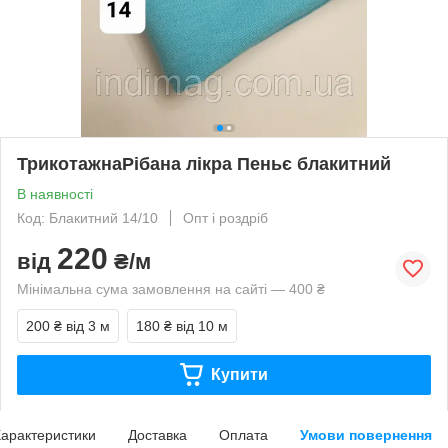
ТрикотажнаРібана лікра Пеньє блакитний
В наявності
Код: Блакитний 14/10
Опт і роздріб
220
від
₴/м
Мінімальна сума замовлення на сайті — 400 ₴
200 ₴
від 3 м
180 ₴
від 10 м
Купити
арактеристики
Доставка
Оплата
Умови повернення