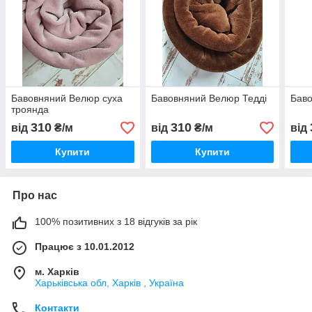
Бавовняний Велюр суха
Бавовняний Велюр Тедді
Бав
троянда
310
310
від
₴/м
від
₴/м
від
Купити
Купити
Про нас
100% позитивних з 18 відгуків за рік
Працює з 10.01.2012
м. Харків
Харьківська обл, Харків , Україна
Контакти