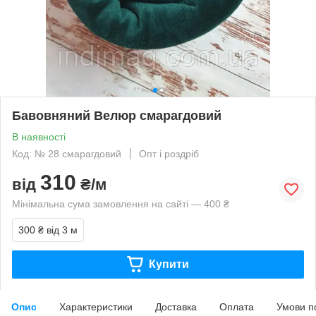
Бавовняний Велюр смарагдовий
В наявності
Код: № 28 смарагдовий
Опт і роздріб
310
від
₴/м
Мінімальна сума замовлення на сайті — 400 ₴
300 ₴
від 3 м
Купити
Опис
Характеристики
Доставка
Оплата
Умови п