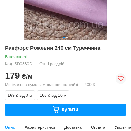
Ранфорс Рожевий 240 см Туреччина
В наявності
Код: SD0330D
Опт і роздріб
179
₴/м
Мінімальна сума замовлення на сайті — 400 ₴
169 ₴
від 3 м
165 ₴
від 10 м
Купити
Опис
Характеристики
Доставка
Оплата
Умови п