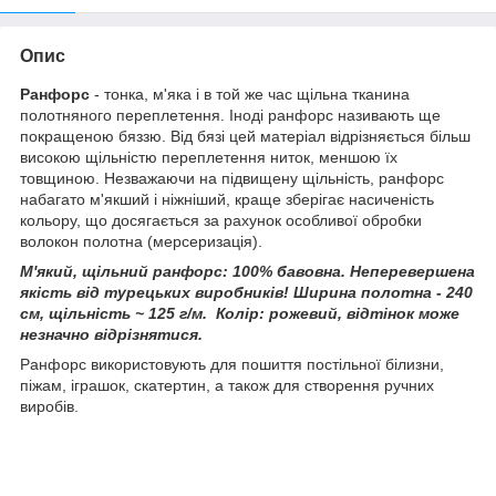
Опис
Ранфорс
- тонка, м'яка і в той же час щільна тканина
полотняного переплетення. Іноді ранфорс називають ще
покращеною бяззю. Від бязі цей матеріал відрізняється більш
високою щільністю переплетення ниток, меншою їх
товщиною. Незважаючи на підвищену щільність, ранфорс
набагато м'якший і ніжніший, краще зберігає насиченість
кольору, що досягається за рахунок особливої обробки
волокон полотна (мерсеризація).
М'який, щільний ранфорс: 100% бавовна. Неперевершена
якість від турецьких виробників! Ширина полотна - 240
см, щільність ~ 125 г/м.
Колір: рожевий, відтінок може
незначно відрізнятися.
Ранфорс використовують для пошиття постільної білизни,
піжам, іграшок, скатертин, а також для створення ручних
виробів.