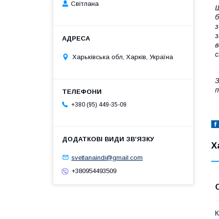
Світлана
Ш
б
з
з
в
с
Харьківська обл, Харків, Україна
З
п
+380 (95) 449-35-09
Х
svetlanaindi@gmail.com
+380954493509
К