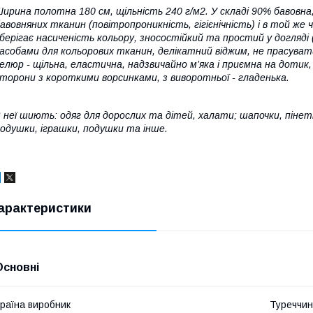
ирина полотна 180 см, щільність 240 г/м2. У складі 90% бавовн
авовняних тканин (повітропроникність, гігієнічність) і в той же
берігає насиченість кольору, зносостійкий та простий у догляді 
асобами для кольорових тканин, делікатний віджим, не прасуват
елюр - щільна, еластична, надзвичайно м’яка і приємна на доти
торони з короткими ворсинками, з виворотньої - гладенька.
 неї шиють: одяг для дорослих та дітей, халати; шапочки, пінет
одушки, іграшки, подушки та інше.
арактеристики
Основні
раїна виробник
Туреччи