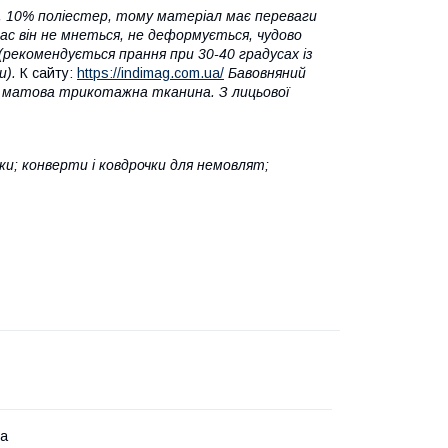
а, 10% поліестер, тому матеріал має переваги
 час він не мнеться, не деформується, чудово
(рекомендується прання при 30-40 градусах із
и).
К сайту:
https://indimag.com.ua/
Бавовняний
к, матова трикотажна тканина. З лицьової
ки; конверти і ковдрочки для немовлят;
на