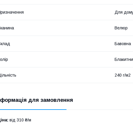
ризначення
Для дом
канина
Велюр
Склад
Бавовна
олір
Блакитн
ільність
240 г/м2
нформація для замовлення
іна:
від 310 ₴/м