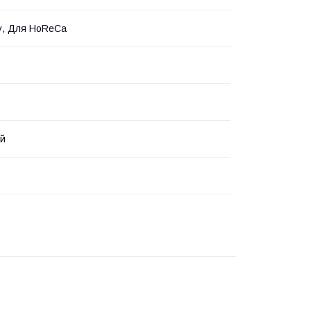
у, Для HoReCa
ий