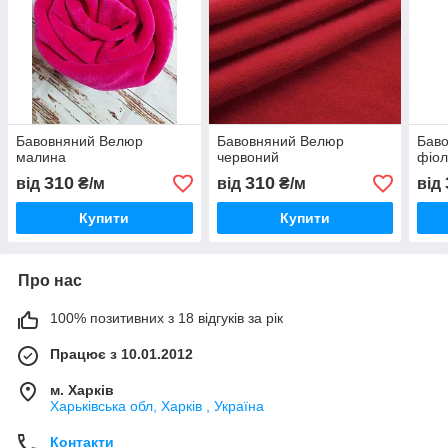
Бавовняний Велюр
Бавовняний Велюр
Бав
малина
червоний
фіол
310
310
від
₴/м
від
₴/м
від
Купити
Купити
Про нас
100% позитивних з 18 відгуків за рік
Працює з 10.01.2012
м. Харків
Харьківська обл, Харків , Україна
Контакти