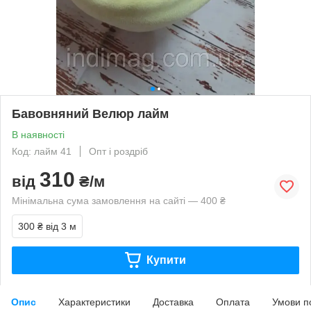
Бавовняний Велюр лайм
В наявності
Код: лайм 41
Опт і роздріб
310
від
₴/м
Мінімальна сума замовлення на сайті — 400 ₴
300 ₴
від 3 м
Купити
Опис
Характеристики
Доставка
Оплата
Умови п