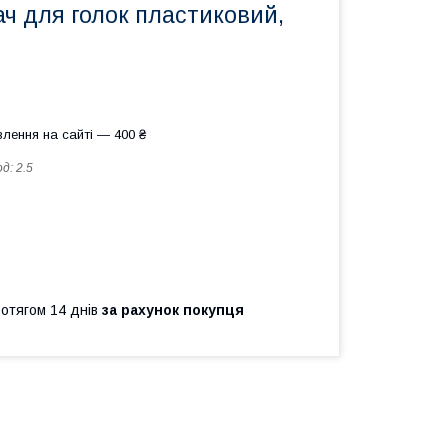
ч для голок пластиковий,
лення на сайті — 400 ₴
од:
2.5
ротягом 14 днів
за рахунок покупця