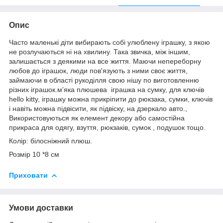
Опис
Часто маленькі діти вибирають собі улюблену іграшку, з якою
не розлучаються ні на хвилину. Така звичка, між іншим,
залишається з деякими на все життя. Маючи непереборну
любов до іграшок, люди пов'язують з ними своє життя,
займаючи в області рукоділля свою нішу по виготовленню
різних іграшок.мʼяка плюшева іграшка на сумку, для ключів
hello kitty, іграшку можна прикріпити до рюкзака, сумки, ключів
і навіть можна підвісити, як підвіску, на дзеркало авто.,
Використовуються як елемент декору або самостійна
прикраса для одягу, взуття, рюкзаків, сумок , подушок тощо.
Колір: білосніжний плюш.
Розмір 10 *8 см
Приховати
Умови доставки