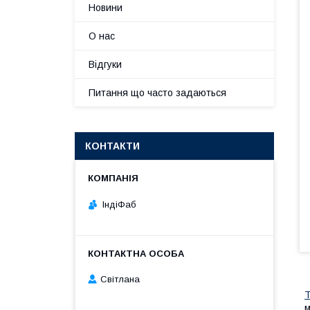
Новини
О нас
Відгуки
Питання що часто задаються
КОНТАКТИ
ІндіФаб
Світлана
Т
м