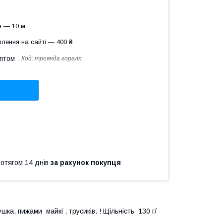
я — 10 м
лення на сайті — 400 ₴
оптом
Код:
троянда коралл
ротягом 14 днів
за рахунок покупця
ка, пижами майкі , трусиків. ! Щільність 130 г/