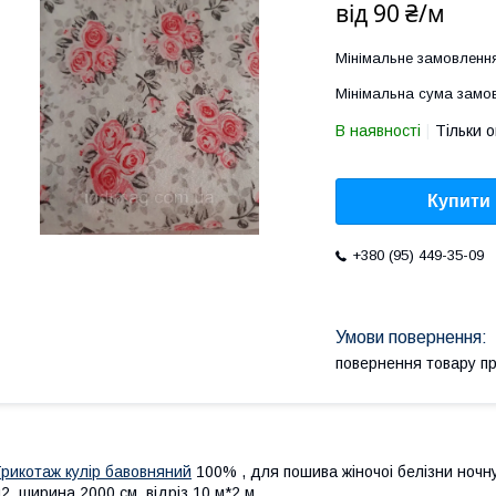
від
90 ₴/м
Мінімальне замовленн
Мінімальна сума замов
В наявності
Тільки 
Купити
+380 (95) 449-35-09
повернення товару п
рикотаж кулір бавовняний
100% , для пошива жіночоі белізни ночнуш
2, ширина 2000 см, відріз 10 м*2 м