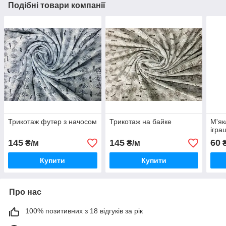
Подібні товари компанії
Трикотаж футер з начосом
Трикотаж на байке
М'я
іграш
145
145
60
₴/м
₴/м
Купити
Купити
Про нас
100% позитивних з 18 відгуків за рік