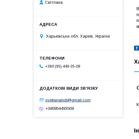
Світлана
В
п
п
м
Харьківська обл, Харків, Україна
Х
+380 (95) 449-35-09
svetlanaindi@gmail.com
К
+380954493509
І