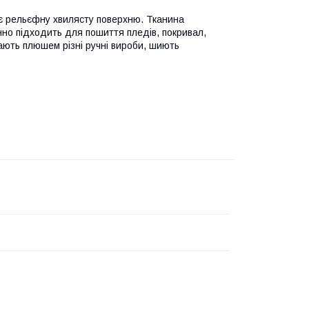
ає рельєфну хвилясту поверхню. Тканина
нно підходить для пошиття пледів, покривал,
шають плюшем різні ручні вироби, шиють