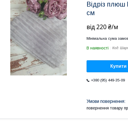
Відріз плюш 
см
від
220 ₴/м
Мінімальна сума замов
В наявності
Код:
Шар
Купити
+380 (95) 449-35-09
повернення товару п