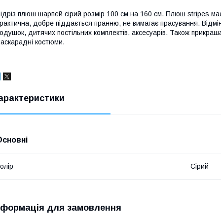
ідріз плюш шарпей сірий розмір 100 см на 160 см. Плюш stripes м
рактична, добре піддається пранню, не вимагає прасування. Відмі
одушок, дитячих постільних комплектів, аксесуарів. Також прикра
аскарадні костюми.
арактеристики
Основні
олір
Сірий
нформація для замовлення