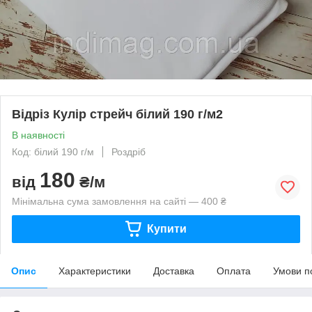
Відріз Кулір стрейч білий 190 г/м2
В наявності
Код: білий 190 г/м
Роздріб
180
від
₴/м
Мінімальна сума замовлення на сайті — 400 ₴
Купити
Опис
Характеристики
Доставка
Оплата
Умови п