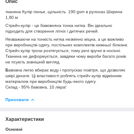
Опис
тканина Кулір пенье, щільність 190 gsm в рулонах Ширина
1,80 м
Стрейч-кулір - це бавовняна тонка нитка. Він ідеально
підходить для створення літніх і дитячих речей.
Незважаючи на тонкість нитка незмінно міцна, а це важливо
при виробництві одягу, постільних комплектів нижньої білизни.
Стрейч кулір трохи розтягується, тому речі зручні в носінні.
Тканина не деформується, завдяки чому вироби багато років
не псують зовнішній вигляд.
Б
авовна легко вбирає воду і пропускає повітря, що дозволяє
шкірі дихати. Ці властивості роблять стрейч кулір відмінним
матеріалом при виробництві будь-якого одягу.
Склад - 95% бавовна, 10 лікра!
Приховати
Характеристики
Основні