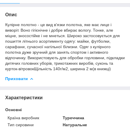
Опис
Кулірне полотно - це вид в'язки полотна, яке має лице і
виворіт. Воно гігієнічне і добре вбирає вологу. Тонке, але
міцне, зносостійке і не мнеться. Широко застосовується для
пошиття літнього асортименту одягу: майки, футболки,
сарафани, сучасної натільної білизни. Одяг з кулірного
полотна дуже зручний для занять спортом і активного
відпочинку. Використовують для обробки горловини, підкладки
дитячих головних уборів, трикотажних виробів, суконь та
курток-вітровокЩільність 140г/м2, ширина 2 м(в книжці)
Приховати
Характеристики
Основні
Країна виробник
Туреччина
Тип сировини
Натуральне