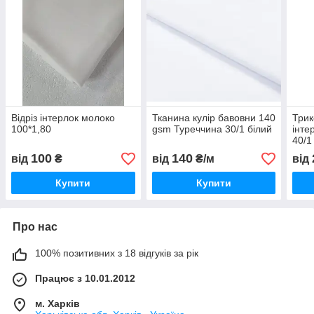
Відріз інтерлок молоко
Тканина кулір бавовни 140
Трик
100*1,80
gsm Туреччина 30/1 білий
інте
40/1
100
140
від
₴
від
₴/м
від
Купити
Купити
Про нас
100% позитивних з 18 відгуків за рік
Працює з 10.01.2012
м. Харків