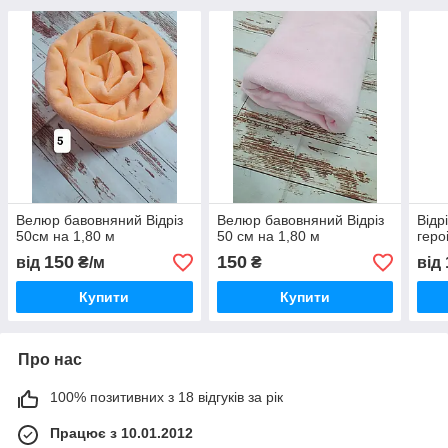
Велюр бавовняний Відріз
Велюр бавовняний Відріз
Відр
50см на 1,80 м
50 см на 1,80 м
геро
150
150
від
₴/м
₴
від
Купити
Купити
Про нас
100% позитивних з 18 відгуків за рік
Працює з 10.01.2012