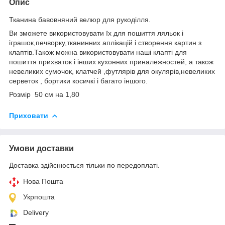
Опис
Тканина бавовняний велюр для рукоділля.
Ви зможете використовувати їх для пошиття ляльок і
іграшок,печворку,тканинних аплікацій і створення картин з
клаптів.Також можна використовувати наші клапті для
пошиття прихваток і інших кухонних приналежностей, а також
невеликих сумочок, клатчей ,футлярів для окулярів,невеликих
серветок , бортики косичкі і багато іншого.
Розмір 50 см на 1,80
Приховати
Умови доставки
Доставка здійснюється тільки по передоплаті.
Нова Пошта
Укрпошта
Delivery