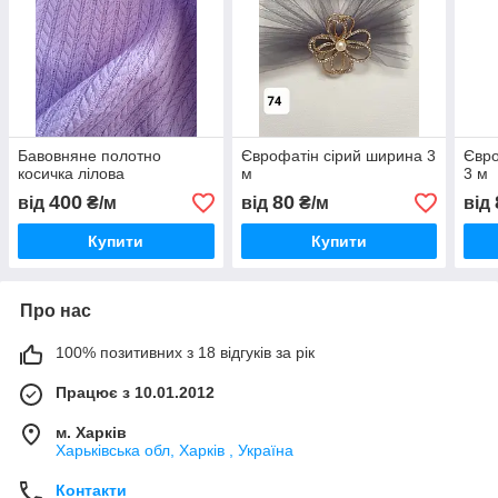
Бавовняне полотно
Єврофатін сірий ширина 3
Євро
косичка лілова
м
3 м
400
80
від
₴/м
від
₴/м
від
Купити
Купити
Про нас
100% позитивних з 18 відгуків за рік
Працює з 10.01.2012
м. Харків
Харьківська обл, Харків , Україна
Контакти