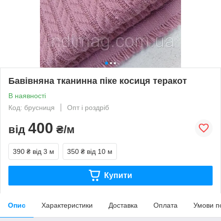
Бавівняна тканинна піке косиця теракот
В наявності
Код: брусниця
Опт і роздріб
400
від
₴/м
390 ₴
від 3 м
350 ₴
від 10 м
Купити
Опис
Характеристики
Доставка
Оплата
Умови п