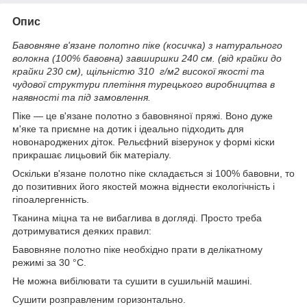
Опис
Бавовняне в'язане полотно піке (косичка) з натурального
волокна (100% бавовна) завширшки 240 см. (від крайки до
крайки 230 см), щільністю 310 г/м2 високої якості та
чудової структури плетіння турецького виробництва в
наявності та під замовлення.
Піке — це в'язане полотно з бавовняної пряжі. Воно дуже
м'яке та приємне на дотик і ідеально підходить для
новонароджених діток. Рельєфний візерунок у формі кіски
прикрашає лицьовий бік матеріалу.
Оскільки в'язане полотно піке складається зі 100% бавовни, то
до позитивних його якостей можна віднести екологічність і
гіпоалергенність.
Тканина міцна та не вибаглива в догляді. Просто треба
дотримуватися деяких правил:
Бавовняне полотно піке необхідно прати в делікатному
режимі за 30 °C.
Не можна вибілювати та сушити в сушильній машині.
Сушити розправленим горизонтально.