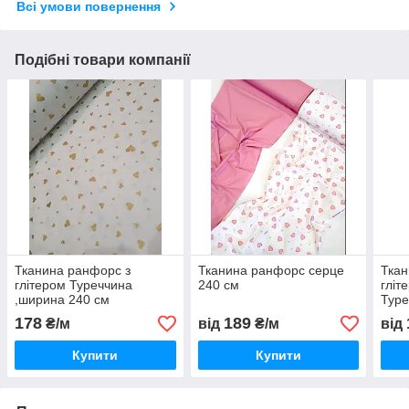
Всі умови повернення
Подібні товари компанії
Тканина ранфорс з
Тканина ранфорс серце
Ткан
глітером Туреччина
240 см
гліт
,ширина 240 см
Туре
178
189
₴/м
від
₴/м
від
Купити
Купити