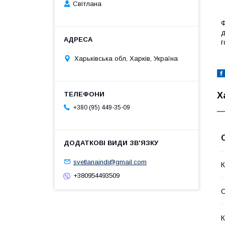
Світлана
Ф
д
г
Харьківська обл, Харків, Україна
Х
+380 (95) 449-35-09
svetlanaindi@gmail.com
К
+380954493509
К