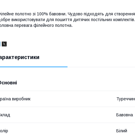
ілейне полотно зі 100% бавовни. Чудово підходять для створення
обре використовувати для пошиття дитячих постільних комплектів.
оловна перевага філейного полотна.
арактеристики
Основні
раїна виробник
Туреччи
Склад
Бавовна
олір
Білий