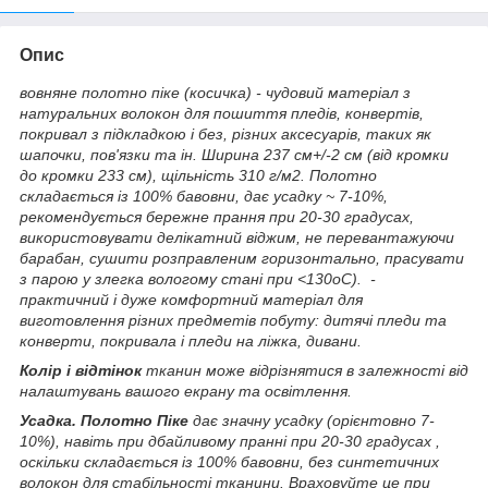
Опис
вовняне полотно піке (косичка) - чудовий матеріал з
натуральних волокон для пошиття пледів, конвертів,
покривал з підкладкою і без, різних аксесуарів, таких як
шапочки, пов'язки та ін. Ширина 237 см+/-2 см (від кромки
до кромки 233 см), щільність 310 г/м2. Полотно
складається із 100% бавовни, дає усадку ~ 7-10%,
рекомендується бережне прання при 20-30 градусах,
використовувати делікатний віджим, не перевантажуючи
барабан, сушити розправленим горизонтально, прасувати
з парою у злегка вологому стані при <130
о
С). -
практичний і дуже комфортний матеріал для
виготовлення різних предметів побуту: дитячі пледи та
конверти, покривала і пледи на ліжка, дивани.
Колір і відтінок
тканин може відрізнятися в залежності від
налаштувань вашого екрану та освітлення.
Усадка. Полотно Піке
дає значну усадку (орієнтовно 7-
10%), навіть при дбайливому пранні при 20-30 градусах ,
оскільки складається із 100% бавовни, без синтетичних
волокон для стабільності тканини. Враховуйте це при