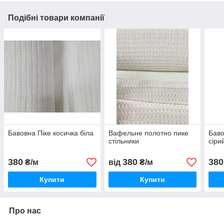
Подібні товари компанії
Бавовна Піке косичка біла
Вафельне полотно пике
Баво
стільники
сіри
380
380
380
₴/м
від
₴/м
Купити
Купити
Про нас