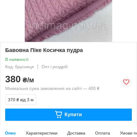
Бавовна Піке Косичка пудра
В наявності
Код: брусниця
Опт і роздріб
380
₴/м
Мінімальна сума замовлення на сайті — 400 ₴
370 ₴
від 3 м
Купити
Опис
Характеристики
Доставка
Оплата
Умови п