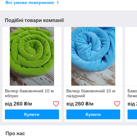
Всі умови повернення
Подібні товари компанії
Велюр бавовняний 10 м
Велюр бавовняний 10 м
Бав
яблуко
лазурний
беж
260
260
від
₴/м
від
₴/м
від
Купити
Купити
Про нас