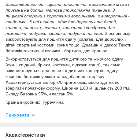
Бавовняний велюр - щільна, еластична, надзвичайно м’яка і
приємна на дотик, матова трикотажна тканина. З
лицьової сторони з короткими ворсинками, з виворотньої -
гладенька.
З неї шиють: одяг для дорослих та дітей,
халати; шапочки, пінетки; конверти і ковдрочки для
немовлят; подушки, іграшки, подушки та інше.
В основному
використовують для пошиття одягу (халатів, Для дорослих і
дітей спортивні костюми, сукня тощо. Домашній декор; Тексти
бортиків,текстильні косички - бортиків, для іграшок.
Використовується для пошиття дитячого та жіночого одягу
(сукні, спідниці, брюки, костюми, піджаки тощо), так само
використовується для пошиття дитячих конвертів, одягу,
косичок- бортиків у ліжко та оздоблення інтер'єру.
Характеризується велюр х/б приголомшливою здатністю
зберігати початкову форму. Ширина 1,80 м, щільність 260 г/м.
Склад: Бавовна 95%, еластан 5%
Країна виробник: Туреччина
Приховати
Характеристики