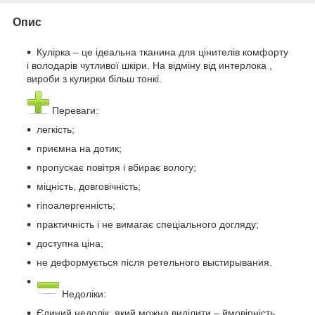
Опис
Кулірка – це ідеальна тканина для цінителів комфорту
і володарів чутливої шкіри. На відміну від интерлока ,
вироби з кулирки більш тонкі.
Переваги:
легкість;
приємна на дотик;
пропускає повітря і вбирає вологу;
міцність, довговічність;
гіпоалергенність;
практичність і не вимагає спеціального догляду;
доступна ціна;
не деформується після ретельного выстирывания.
Недоліки:
Єдиний недолік, який можна виділити – ймовірність