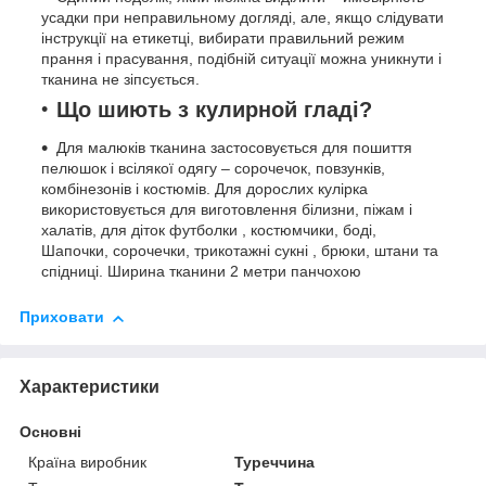
усадки при неправильному догляді, але, якщо слідувати
інструкції на етикетці, вибирати правильний режим
прання і прасування, подібній ситуації можна уникнути і
тканина не зіпсується.
Що шиють з кулирной гладі?
Для малюків тканина застосовується для пошиття
пелюшок і всілякої одягу – сорочечок, повзунків,
комбінезонів і костюмів. Для дорослих кулірка
використовується для виготовлення білизни, піжам і
халатів, для діток футболки , костюмчики, боді,
Шапочки, сорочечки, трикотажні сукні , брюки, штани та
спідниці. Ширина тканини 2 метри панчохою
Приховати
Характеристики
Основні
Країна виробник
Туреччина