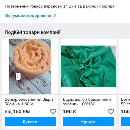
Повернення товару впродовж 14 днів за рахунок покупця
Всі умови повернення
Подібні товари компанії
Велюр бавовняний Відріз
Відріз велюр бавовняний
Велю
50см на 1,80 м
зелений 100*180
50 с
150
190
150
від
₴/м
₴
Купити
Купити