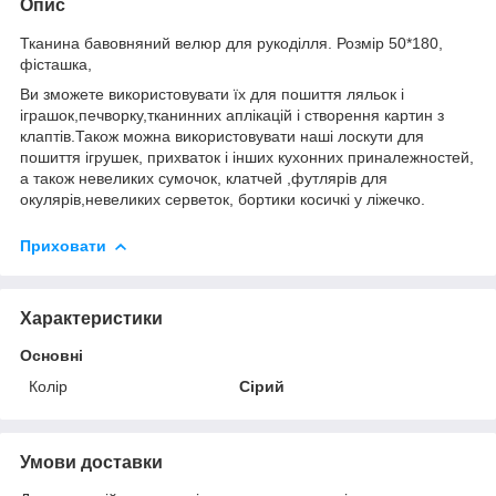
Опис
Тканина бавовняний велюр для рукоділля. Розмір 50*180,
фісташка,
Ви зможете використовувати їх для пошиття ляльок і
іграшок,печворку,тканинних аплікацій і створення картин з
клаптів.Також можна використовувати наші лоскути для
пошиття ігрушек, прихваток і інших кухонних приналежностей,
а також невеликих сумочок, клатчей ,футлярів для
окулярів,невеликих серветок, бортики косичкі у ліжечко.
Приховати
Характеристики
Основні
Колір
Сірий
Умови доставки