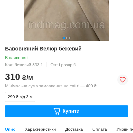
Бавовняний Велюр бежевий
В наявності
Код: бежевий 333.1
Опт і роздріб
310
₴/м
Мінімальна сума замовлення на сайті — 400 ₴
290 ₴
від 3 м
Купити
Опис
Характеристики
Доставка
Оплата
Умови п