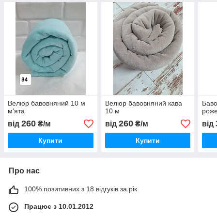
Велюр бавовняний 10 м
Велюр бавовняний кава
Бав
м'ята
10 м
роже
260
260
від
₴/м
від
₴/м
від
Купити
Купити
Про нас
100% позитивних з 18 відгуків за рік
Працює з 10.01.2012