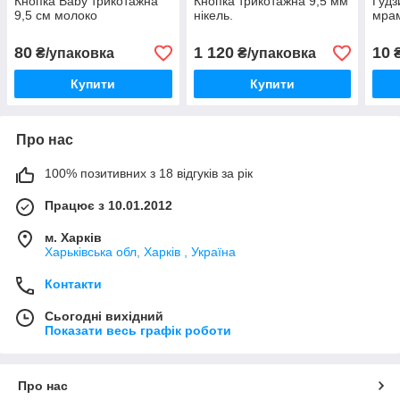
Кнопка Baby трикотажна
Кнопка трикотажна 9,5 мм
Ґудз
9,5 см молоко
нікель.
мрам
80
1 120
10
₴/упаковка
₴/упаковка
Купити
Купити
Про нас
100% позитивних з 18 відгуків за рік
Працює з 10.01.2012
м. Харків
Харьківська обл, Харків , Україна
Контакти
Сьогодні вихідний
Показати весь графік роботи
Про нас