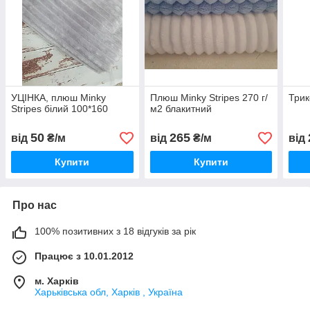
УЦІНКА, плюш Minky
Плюш Minky Stripes 270 г/
Трик
Stripes білий 100*160
м2 блакитний
50
265
від
₴/м
від
₴/м
від
Купити
Купити
Про нас
100% позитивних з 18 відгуків за рік
Працює з 10.01.2012
м. Харків
Харьківська обл, Харків , Україна