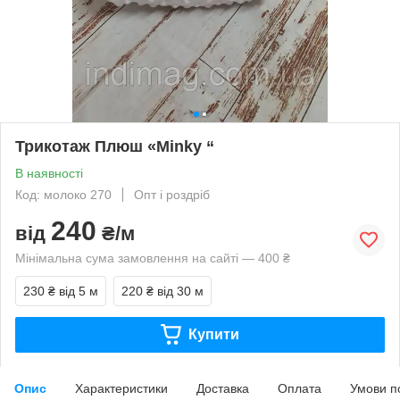
Трикотаж Плюш «Minky “
В наявності
Код: молоко 270
Опт і роздріб
240
від
₴/м
Мінімальна сума замовлення на сайті — 400 ₴
230 ₴
від 5 м
220 ₴
від 30 м
Купити
Опис
Характеристики
Доставка
Оплата
Умови п