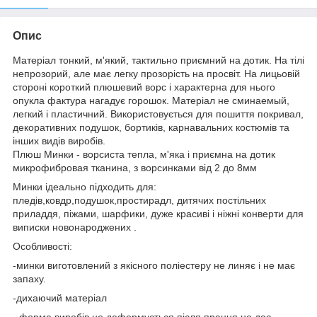
Опис
Матеріал тонкий, м'який, тактильно приємний на дотик. На тілі
непрозорий, але має легку прозорість на просвіт. На лицьовій
стороні короткий плюшевий ворс і характерна для нього
опукла фактура нагадує горошок. Матеріал не сминаемый,
легкий і пластичний. Використовується для пошиття покривал,
декоративних подушок, бортиків, карнавальних костюмів та
інших видів виробів.
Плюш Минки - ворсиста тепла, м'яка і приємна на дотик
микрофибровая тканина, з ворсинками від 2 до 8мм
Минки ідеально підходить для:
пледів,ковдр,подушок,простирадл, дитячих постільних
приладдя, піжами, шарфики, дуже красиві і ніжні конверти для
виписки новонароджених .
Особливості:
-минки виготовлений з якісного поліестеру не линяє і не має
запаху.
-дихаючий матеріал
- форма виробів не деформується після прання не дає