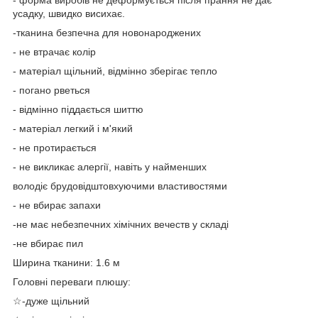
усадку, швидко висихає.
-тканина безпечна для новонароджених
- не втрачає колір
- матеріал щільний, відмінно зберігає тепло
- погано рветься
- відмінно піддається шиттю
- матеріал легкий і м'який
- не протирається
- не викликає алергії, навіть у найменших
володіє брудовідштовхуючими властивостями
- не вбирає запахи
-не має небезпечних хімічних вечеств у складі
-не вбирає пил
Ширина тканини: 1.6 м
Головні переваги плюшу:
☆-дуже щільний