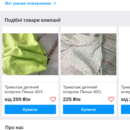
Всі умови повернення
Подібні товари компанії
Трикотаж дитячий
Трикотаж дитячий
Трик
інтерлок Пенье 40/1
інтерлок Пенье 40/1
інте
200
225
від
₴/м
₴/м
від
Купити
Купити
Про нас