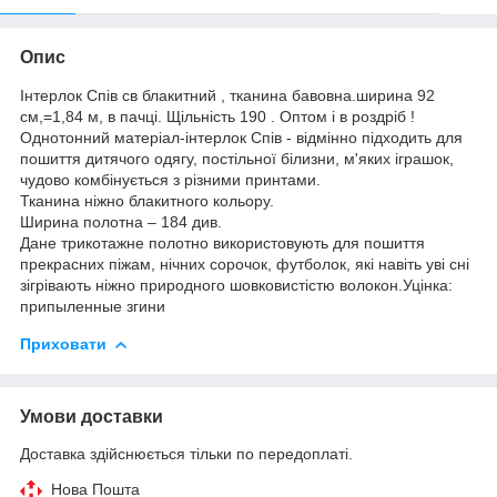
Опис
Інтерлок Спів св блакитний , тканина бавовна.ширина 92
см,=1,84 м, в пачці. Щільність 190 . Оптом і в роздріб !
Однотонний матеріал-інтерлок Спів - відмінно підходить для
пошиття дитячого одягу, постільної білизни, м'яких іграшок,
чудово комбінується з різними принтами.
Тканина ніжно блакитного кольору.
Ширина полотна – 184 див.
Дане трикотажне полотно використовують для пошиття
прекрасних піжам, нічних сорочок, футболок, які навіть уві сні
зігрівають ніжно природного шовковистістю волокон.Уцінка:
припыленные згини
Приховати
Умови доставки
Доставка здійснюється тільки по передоплаті.
Нова Пошта