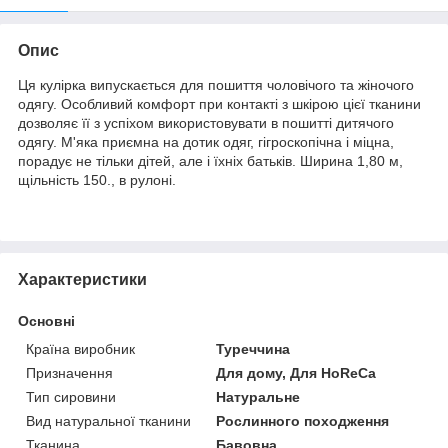
Опис
Ця кулірка випускається для пошиття чоловічого та жіночого
одягу. Особливий комфорт при контакті з шкірою цієї тканини
дозволяє її з успіхом використовувати в пошитті дитячого
одягу. М'яка приємна на дотик одяг, гігроскопічна і міцна,
порадує не тільки дітей, але і їхніх батьків. Ширина 1,80 м,
щільність 150., в рулоні.
Характеристики
Основні
Країна виробник
Туреччина
Призначення
Для дому, Для HoReCa
Тип сировини
Натуральне
Вид натуральної тканини
Рослинного походження
Тканина
Бавовна