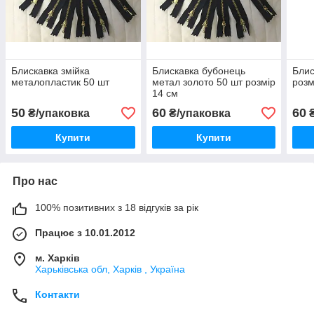
Блискавка змійка
Блискавка бубонець
Блис
металопластик 50 шт
метал золото 50 шт розмір
розм
14 см
50
60
60
₴/упаковка
₴/упаковка
₴
Купити
Купити
Про нас
100% позитивних з 18 відгуків за рік
Працює з 10.01.2012
м. Харків
Харьківська обл, Харків , Україна
Контакти