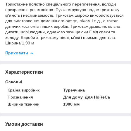
Трикотажне полотно спеціального переплетення, володіє
прекрасною розтяжністю. Пухка структура надає трикотажу
м'якість і несминаемость. Трикотаж широко використовується
для виготовлення домашнього одягу:, піжам і т. д., а також
дитячих костюмів і інших виробів. Трикотаж дозволяє вільно
дихати шкірі людини, однаково захищаючи її від спеки та
холоду. Вироби з трикотажу ніжні, м'які і приємні для тіла.
Ширина 1,90 м
Приховати
Характеристики
Основні
Країна виробник
Туреччина
Призначення
Для дому, Для HoReCa
Ширина тканини
1900 мм
Умови доставки