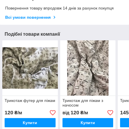
Повернення товару впродовж 14 днів за рахунок покупця
Всі умови повернення
Подібні товари компанії
Трикотаж футер для піжам
Трикотаж для піжам з
Трик
начосом
120
120
145
₴/м
від
₴/м
Купити
Купити