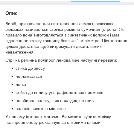
Опис
Виріб, призначене для виготовлення лямок в рюкзаках,
рюкзаках називається стрічка ремінна сумочная (стропа. Як
правило вона виготовляється з синтетичних волокон і має
відносно невелику товщину близько 1 міліметра. Цієї товщини
цілком достатньо щоб витримувати досить великі
навантаження.
Стрічка ремінна поліпропіленова має наступні переваги:
стійка до зносу
не ламається
легка
стійка до впливу ультрафіолетових променів
не вбирає вологу, і, як наслідок, не гниє
володіє високою міцністю
У нашому інтернет магазині Ви можете купити стрічку
поліпропіленову рюкзачную за оптовими цінами!