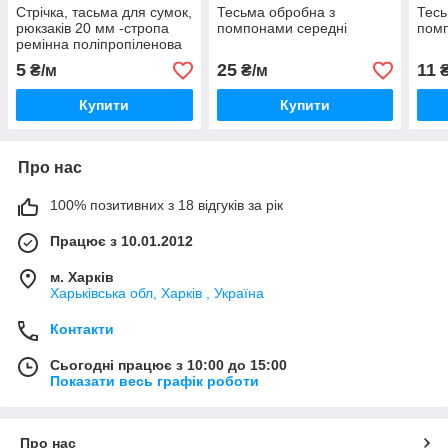
Стрічка, тасьма для сумок,
Тесьма обробна з
Тесь
рюкзаків 20 мм -стропа
помпонами середні
помп
ремінна поліпропіленова
(синтетична)
5
25
11
₴/м
₴/м
₴
Купити
Купити
Про нас
100% позитивних з 18 відгуків за рік
Працює з 10.01.2012
м. Харків
Харьківська обл, Харків , Україна
Контакти
Сьогодні працює з 10:00 до 15:00
Показати весь графік роботи
Про нас