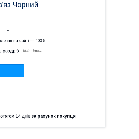
в'яз Чорний
лення на сайті — 400 ₴
в роздріб
Код:
Чорна
ротягом 14 днів
за рахунок покупця