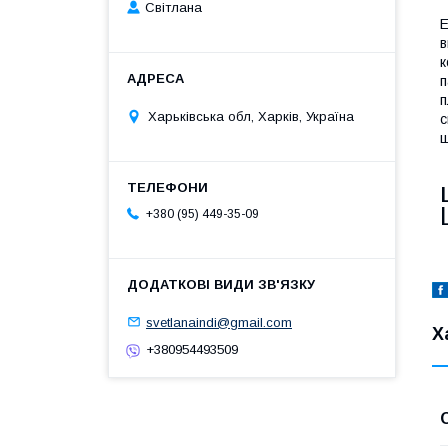
Світлана
Е
в
к
п
п
Харьківська обл, Харків, Україна
с
ш
+380 (95) 449-35-09
svetlanaindi@gmail.com
Х
+380954493509