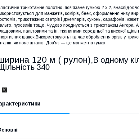
ластичне трикотажне полотно, пов'язане гумкою 2 х 2, внаслідок ч
икористовується для манжетів, комірів, беек, оформлення низу виро
остюмів, трикотажних светрів і джемперів, суконь, сарафонів, жакеті
альто, пуховиків тощо. Чудово поєднується з трикотажем Ангора, Ар
лащовими, пальтовими та ін. тканинами середньої та високої щіль
портивних шапок.Використовують під час оброблення зрізів у трико
танів, як пояс штанів. Дов'яз — це манжетна гумка
ширина 120 м ( рулон),
В одному кіл
Щільність 340
арактеристики
Основні