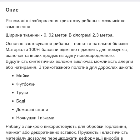
Опис
Різноманітні забарвлення трикотажу рибаны з можливістю
замовлення.
Ширина тканини - 0, 92 метри В кілограмі 2,3 метра.
Основне застосування рибаны – пошиття натільної білизни.
Матеріал з 100% бавовни відмінно підходить для повзунків,
шапочок та інших предметів одягу новонародженого.
Відсутність синтетичних волокон виключає можливість алергій
або натирання. З трикотажного полотна для дорослих шиють:
Майки
Футболки
Труси
Боді
Домашні штани
Ночнушки і піжами
Рибану з лайкрою використовують для обробки горловини,
манжет або декоративних вставок. Пружність і еластичність
матеріалу дозволяє перешкоджати деформації виробів в