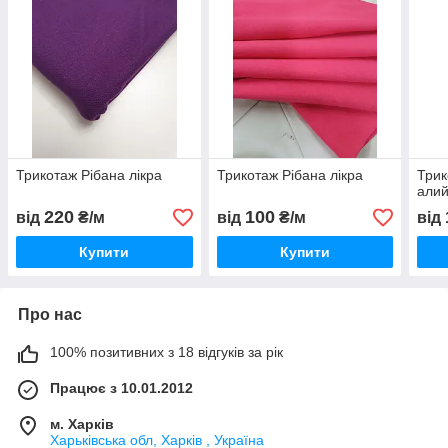
Трикотаж Рібана лікра
Трикотаж Рібана лікра
Трик
али
220
100
від
₴/м
від
₴/м
від
Купити
Купити
Про нас
100% позитивних з 18 відгуків за рік
Працює з 10.01.2012
м. Харків
Харьківська обл, Харків , Україна