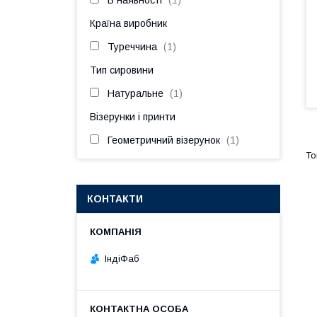
В наявності
1
Країна виробник
Туреччина
1
Тип сировини
Натуральне
1
Візерунки і принти
Геометричний візерунок
1
КОНТАКТИ
ІндіФаб