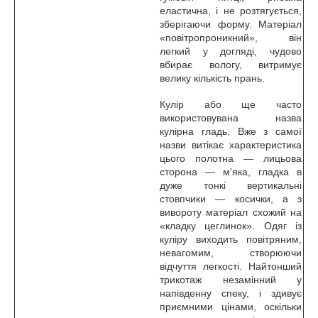
еластична, і не розтягується,
зберігаючи форму. Матеріал
«повітропроникний», він
легкий у догляді, чудово
вбирає вологу, витримує
велику кількість прань.
Кулір або ще часто
використовувана назва
кулірна гладь. Вже з самої
назви витікає характеристика
цього полотна — лицьова
сторона — м'яка, гладка в
дуже тонкі вертикальні
стовпчики — косички, а з
вивороту матеріал схожий на
«кладку цеглинок». Одяг із
куліру виходить повітряним,
невагомим, створюючи
відчуття легкості. Найтонший
трикотаж незамінний у
напівденну спеку, і здивує
приємними цінами, оскільки