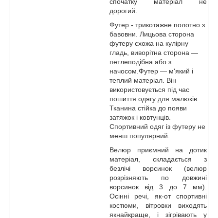
спочатку матеріал не
дорогий.
Футер
-
трикотажне полотно з
бавовни. Лицьова сторона
футеру схожа на кулірну
гладь, виворітна сторона —
петлеподібна або з
начосом.Футер — м'який і
теплий матеріал. Він
використовується під час
пошиття одягу для малюків.
Тканина стійка до появи
затяжок і ковтунців.
Спортивний одяг із футеру не
менш популярний.
Велюр приємний на дотик
матеріал, складається з
безлічі ворсинок (велюр
розрізняють по довжині
ворсинок від 3 до 7 мм).
Осінні речі, як-от спортивні
костюми, вітровки виходять
якнайкраще, і зігрівають у