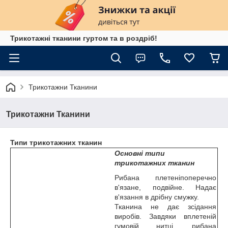
Трикотажні тканини гуртом та в роздріб!
Трикотажни Тканини
Трикотажни Тканини
Типи трикотажних тканин
Основні типи
трикотажних тканин
Рибана плетеніпоперечно
в'язане, подвійне. Надає
в'язання в дрібну смужку.
Тканина не дає зсідання
виробів. Завдяки вплетеній
гумовій нитці, рибана