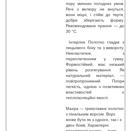
пору змінних погодних умов.
Речі з велюру не мнуться,
вони міцні, і стійкі до тертя,
добре зберігають форму.
Рекомендоване прання — до
30 °C.
Інтерлок Полотно гладке з
лицьового боку та з вивороту.
Нееластичне, з
переплетенням у гумку.
Формостійкий, має низький
рівень розтягування. Як
натуральний матеріал, —
повітропроникний. Попри
легкість, однією з позитивних
властивостей є
теплоізоляційні якості.
Махра — трикотажне полотно
з пінальним ворсом. Ворс
може бути як з одного, так і з
двох боків. Характерні
властивості махри — дуже